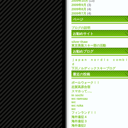
2009年10月
(13)
2009年9月
(3)
2009年8月
(4)
2009年7月
(4)
ページ
ブログの説明
お勧めサイト
silver thaw
東京美装スキー部の活動
お勧めブログ
ｊａｐａｎ ｎｏｒｄｉｃ ｃｏｍｂｉ
ｄ
下川ノルディックスキーブログ
最近の投稿
ポールウォーク！！
志賀高原合宿
スマホって…。
in sochi
wc ramsau
wc
wc ruka
wc
フィンランド！！
海外遠征４
海外遠征３
海外遠征2