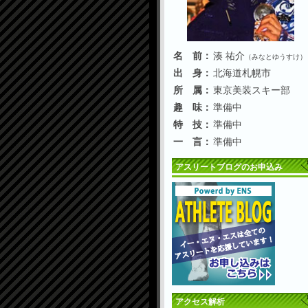
名 前：
湊 祐介
（みなとゆうすけ）
出 身：
北海道札幌市
所 属：
東京美装スキー部
趣 味：
準備中
特 技：
準備中
一 言：
準備中
アスリートブログのお申込み
アクセス解析