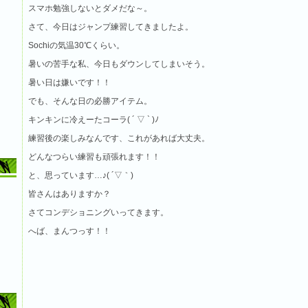
スマホ勉強しないとダメだな～。
さて、今日はジャンプ練習してきましたよ。
Sochiの気温30℃くらい。
暑いの苦手な私、今日もダウンしてしまいそう。
暑い日は嫌いです！！
でも、そんな日の必勝アイテム。
キンキンに冷えーたコーラ( ´ ▽ ` )ﾉ
練習後の楽しみなんです、これがあれば大丈夫。
どんなつらい練習も頑張れます！！
と、思っています…♪( ´▽｀)
皆さんはありますか？
さてコンデショニングいってきます。
へば、まんつっす！！