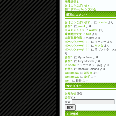
海外遠征１
おはようございます。
朝日サマージャンプ大会
最近のコメント
おはようございます。
に
ricardo
より
合宿１
に
jamel
より
ｈａｋｕｂａ２
に
walter
より
練習開始です
に
teja
より
志賀高原合宿
に
yuppy
より
ポールウォーク！！
に
イージー
より
ポールウォーク！！
に
らさな
より
ポールウォーク！！
に
ラヴァネラ あ
り
合宿１
に
Myrta Juve
より
合宿１
に
Trey Misnick
より
in sochi
に
ラヴァネラ あき
より
合宿１
に
Masako Calcano
より
wc ramsau
に
ほりき
より
wc ramsau
に
ゆず
より
wc
に
長野
より
カテゴリー
お知らせ
(90)
合宿
(1)
検索:
メタ情報