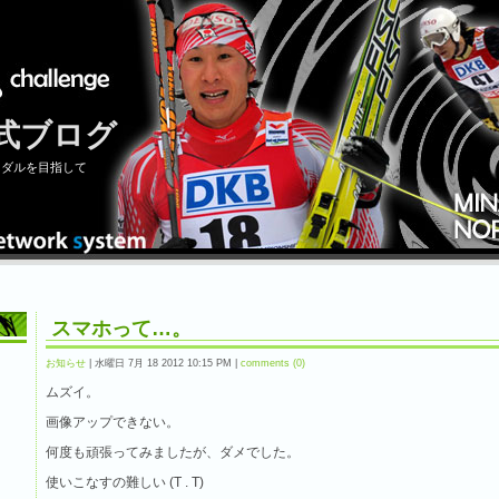
式ブログ
メダルを目指して
スマホって…。
お知らせ
| 水曜日 7月 18 2012 10:15 PM |
comments (0)
ムズイ。
画像アップできない。
何度も頑張ってみましたが、ダメでした。
使いこなすの難しい (T . T)