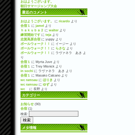
おはようございます。
朝日サマージャンプ大会
最近のコメント
おはようございます。
に
ricardo
より
合宿１
に
jamel
より
ｈａｋｕｂａ２
に
walter
より
練習開始です
に
teja
より
志賀高原合宿
に
yuppy
より
ポールウォーク！！
に
イージー
より
ポールウォーク！！
に
らさな
より
ポールウォーク！！
に
ラヴァネラ あき
よ
り
合宿１
に
Myrta Juve
より
合宿１
に
Trey Misnick
より
in sochi
に
ラヴァネラ あき
より
合宿１
に
Masako Calcano
より
wc ramsau
に
ほりき
より
wc ramsau
に
ゆず
より
wc
に
長野
より
カテゴリー
お知らせ
(90)
合宿
(1)
検索:
メタ情報