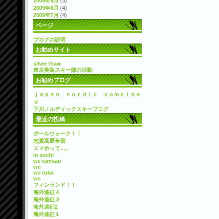
2009年9月
(3)
2009年8月
(4)
2009年7月
(4)
ページ
ブログの説明
お勧めサイト
silver thaw
東京美装スキー部の活動
お勧めブログ
ｊａｐａｎ ｎｏｒｄｉｃ ｃｏｍｂｉｎｅ
ｄ
下川ノルディックスキーブログ
最近の投稿
ポールウォーク！！
志賀高原合宿
スマホって…。
in sochi
wc ramsau
wc
wc ruka
wc
フィンランド！！
海外遠征４
海外遠征３
海外遠征2
海外遠征１