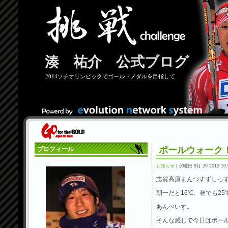
湊 祐介 公式ブログ
2014ソチオリンピックでゴールドメダルを目指して
ポールウォーク
プロフィール
お知らせ
| 水曜日 8月 29 2012 10:
志賀高原まんつすずしっ
朝一だと16℃、昼でも25
あんべいす。
そんな感じで今日はポー