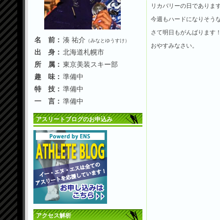
リカバリーの日でありま
今週もハードになりそう
さて明日もがんばります
名 前：
湊 祐介
（みなとゆうすけ）
おやすみなさい。
出 身：
北海道札幌市
所 属：
東京美装スキー部
趣 味：
準備中
特 技：
準備中
一 言：
準備中
アスリートブログのお申込み
アクセス解析