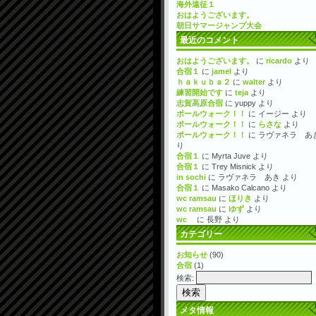
海外遠征１
おはようございます。
朝日サマージャンプ大会
最近のコメント
おはようございます。
に
ricardo
より
合宿１
に
jamel
より
ｈａｋｕｂａ２
に
walter
より
練習開始です
に
teja
より
志賀高原合宿
に
yuppy
より
ポールウォーク！！
に
イージー
より
ポールウォーク！！
に
らさな
より
ポールウォーク！！
に
ラヴァネラ あ
り
合宿１
に
Myrta Juve
より
合宿１
に
Trey Misnick
より
in sochi
に
ラヴァネラ あき
より
合宿１
に
Masako Calcano
より
wc ramsau
に
ほりき
より
wc ramsau
に
ゆず
より
wc
に
長野
より
カテゴリー
お知らせ
(90)
合宿
(1)
検索:
メタ情報