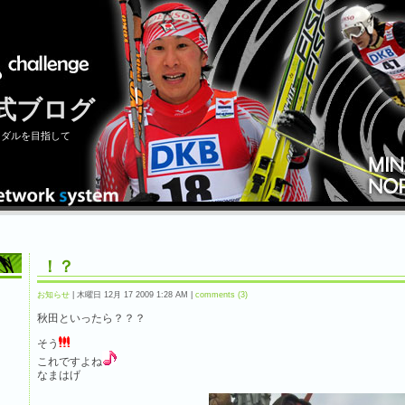
式ブログ
メダルを目指して
！？
お知らせ
| 木曜日 12月 17 2009 1:28 AM |
comments (3)
秋田といったら？？？
そう
これですよね
なまはげ