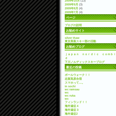
2009年10月
(13)
2009年9月
(3)
2009年8月
(4)
2009年7月
(4)
ページ
ブログの説明
お勧めサイト
silver thaw
東京美装スキー部の活動
お勧めブログ
ｊａｐａｎ ｎｏｒｄｉｃ ｃｏｍｂｉ
ｄ
下川ノルディックスキーブログ
最近の投稿
ポールウォーク！！
志賀高原合宿
スマホって…。
in sochi
wc ramsau
wc
wc ruka
wc
フィンランド！！
海外遠征４
海外遠征３
海外遠征2