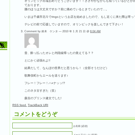
オリンピック出場おめでとうございます！！ささやかながらも知っているひとが
ております。
腰のほうは大丈夫ですか？前に痛めているときていたので…。
いまは千歳市北斗でringoというお店を始めましたので、もし近くに来た際は寄
テレビの前で応援していますので、オリンピックを楽しんできて下さい！
Comment by 鈴木 ケンタ — 2010 年 1 月 21 日 @
6:04 AM
昔、酔っ払ったオレと内陸線帰ったの覚えてる？？
とにかく頑張れよ!!
結果だして、なんぼの世界だと思うから！（全部そうだけど）
歌舞伎町からエールを送ります♪
フレー！フレー！ハ○ナッッ!?
このネタ古すぎた（笑）
森吉のプリンス健太でした!
RSS
feed.
TrackBack
URI
コメントをどうぞ
お名前 (必須)
メールアドレス (必須)