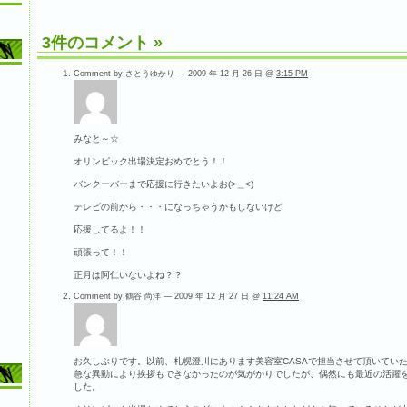
3件のコメント
»
Comment by さとうゆかり — 2009 年 12 月 26 日 @
3:15 PM
みなと～☆
オリンピック出場決定おめでとう！！
バンクーバーまで応援に行きたいよお(>＿<)
テレビの前から・・・になっちゃうかもしないけど
応援してるよ！！
頑張って！！
正月は阿仁いないよね？？
Comment by 鶴谷 尚洋 — 2009 年 12 月 27 日 @
11:24 AM
お久しぶりです。以前、札幌澄川にあります美容室CASAで担当させて頂いてい
急な異動により挨拶もできなかったのが気がかりでしたが、偶然にも最近の活躍
した。