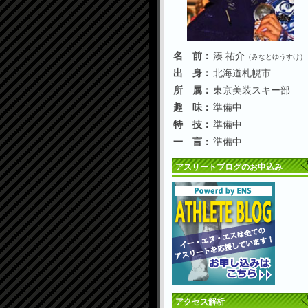
名 前：
湊 祐介
（みなとゆうすけ）
出 身：
北海道札幌市
所 属：
東京美装スキー部
趣 味：
準備中
特 技：
準備中
一 言：
準備中
アスリートブログのお申込み
アクセス解析