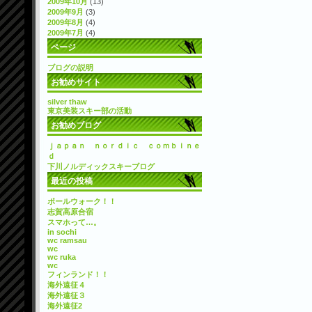
2009年10月
(13)
2009年9月
(3)
2009年8月
(4)
2009年7月
(4)
ページ
ブログの説明
お勧めサイト
silver thaw
東京美装スキー部の活動
お勧めブログ
ｊａｐａｎ ｎｏｒｄｉｃ ｃｏｍｂｉｎｅ
ｄ
下川ノルディックスキーブログ
最近の投稿
ポールウォーク！！
志賀高原合宿
スマホって…。
in sochi
wc ramsau
wc
wc ruka
wc
フィンランド！！
海外遠征４
海外遠征３
海外遠征2