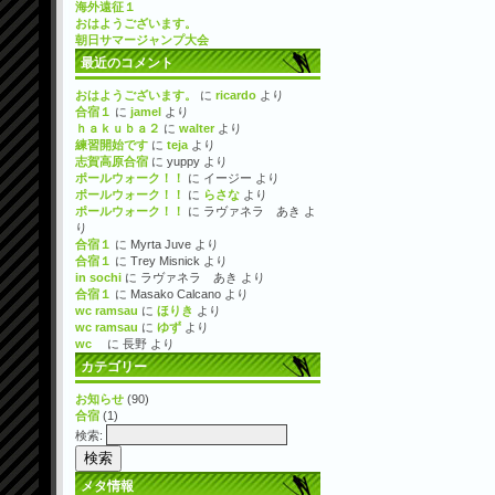
海外遠征１
おはようございます。
朝日サマージャンプ大会
最近のコメント
おはようございます。
に
ricardo
より
合宿１
に
jamel
より
ｈａｋｕｂａ２
に
walter
より
練習開始です
に
teja
より
志賀高原合宿
に
yuppy
より
ポールウォーク！！
に
イージー
より
ポールウォーク！！
に
らさな
より
ポールウォーク！！
に
ラヴァネラ あき
よ
り
合宿１
に
Myrta Juve
より
合宿１
に
Trey Misnick
より
in sochi
に
ラヴァネラ あき
より
合宿１
に
Masako Calcano
より
wc ramsau
に
ほりき
より
wc ramsau
に
ゆず
より
wc
に
長野
より
カテゴリー
お知らせ
(90)
合宿
(1)
検索:
メタ情報