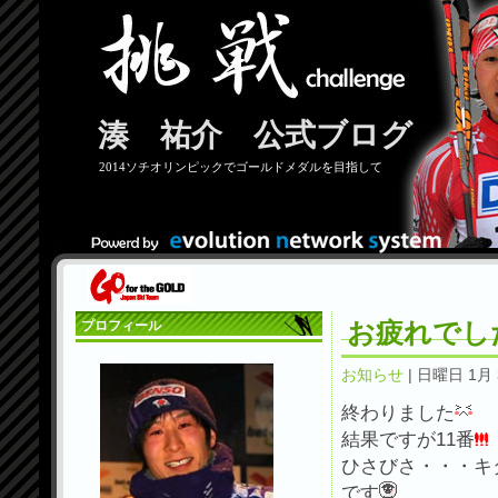
湊 祐介 公式ブログ
2014ソチオリンピックでゴールドメダルを目指して
お疲れでし
プロフィール
お知らせ
| 日曜日 1月 3
終わりました
結果ですが11番
ひさびさ・・・キ
です