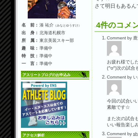
さて明日もあるん
4件のコメ
名 前：
湊 祐介
（みなとゆうすけ）
出 身：
北海道札幌市
Comment by 
所 属：
東京美装スキー部
趣 味：
準備中
特 技：
準備中
お疲れ様でした
一 言：
準備中
(^o^)次の試合
アスリートブログのお申込み
Comment by い
今回の試合いい
素敵です☆
また次の試合も
いい報告楽し
Comment by
sh
アクセス解析